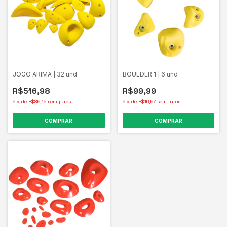
JOGO ARIMA | 32 und
BOULDER 1 | 6 und
R$516,98
R$99,99
6
x
de
R$86,16
sem juros
6
x
de
R$16,67
sem juros
COMPRAR
COMPRAR