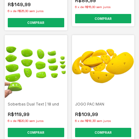
R$89,99
R$149,99
6
x
de
R$15,00
sem juros
6
x
de
R$25,00
sem juros
COMPRAR
COMPRAR
Soberbas Dual Text | 18 und
JOGO PAC MAN
R$119,99
R$109,99
6
x
de
R$20,00
sem juros
6
x
de
R$18,33
sem juros
COMPRAR
COMPRAR