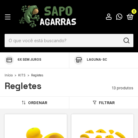
0
6X SEM JUROS
LAGUNA-SC
Início
>
KITS
>
Regletes
Regletes
13 produtos
ORDENAR
FILTRAR