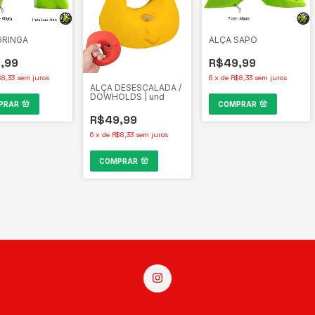
GRINGA
ALÇA SAPO
,99
R$49,99
$8,33
sem juros
6
x
de
R$8,33
sem juros
ALÇA DESESCALADA /
DOWHOLDS | und
PRAR
COMPRAR
R$49,99
6
x
de
R$8,33
sem juros
COMPRAR