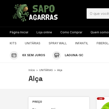
Página Inicial
Loja online
Como Comprar
Quem somo
KITS
UNITÁRIAS
SPRAY WALL
INFANTIL
FIBERG
6X SEM JUROS
LAGUNA-SC
Início
>
UNITÁRIAS
>
Alça
Alça
PREÇO