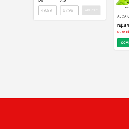
De
Até
APLICAR
ALÇA 
R$49
6
x
de
R
COM