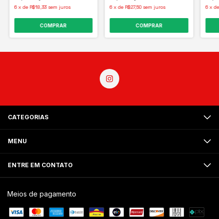
6
x
de
R$18,33
sem juros
6
x
de
R$27,50
sem juros
6
x
d
COMPRAR
COMPRAR
CATEGORIAS
MENU
ENTRE EM CONTATO
Meios de pagamento