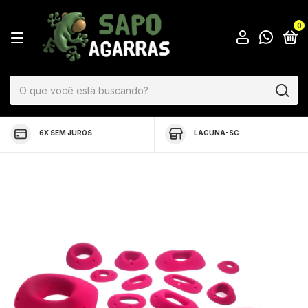
0
6X SEM JUROS
LAGUNA-SC