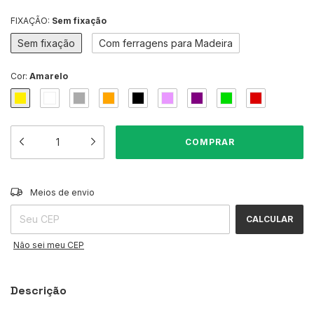
FIXAÇÃO:
Sem fixação
Sem fixação
Com ferragens para Madeira
Cor:
Amarelo
ALTERAR CEP
Entregas para o CEP:
Meios de envio
CALCULAR
Não sei meu CEP
Descrição