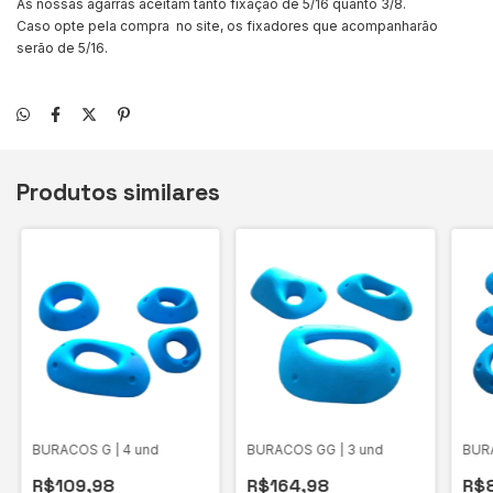
As nossas agarras aceitam tanto fixação de 5/16 quanto 3/8.
Caso opte pela compra no site, os fixadores que acompanharão
serão de 5/16.
Produtos similares
BURACOS G | 4 und
BURACOS GG | 3 und
BURA
R$109,98
R$164,98
R$