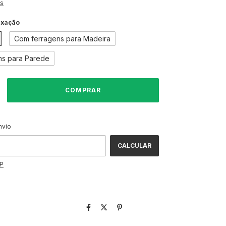
es
ixação
Com ferragens para Madeira
ns para Parede
ALTERAR CEP
CEP:
nvio
CALCULAR
EP