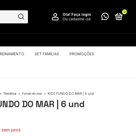
0
Olá!
Faça login
Ou cadastre-se
TREINAMENTO
SET FAMÍLIAS
PROMOÇÕES
>
Temática
>
Fundo do mar
>
KIDS FUNDO DO MAR | 6 und
UNDO DO MAR | 6 und
6
sem juros