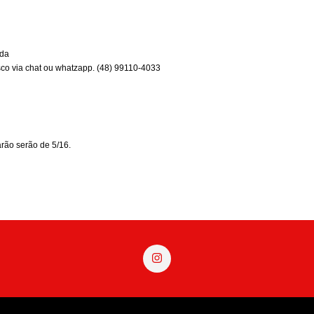
ida
sco via chat ou whatzapp.
(48) 99110-4033
rão serão de 5/16.