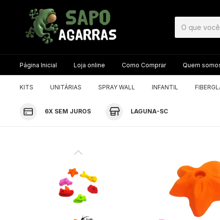
Página Inicial
Loja online
Como Comprar
Quem somo
KITS
UNITÁRIAS
SPRAY WALL
INFANTIL
FIBERG
6X SEM JUROS
LAGUNA-SC