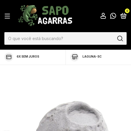
0
6X SEM JUROS
LAGUNA-SC