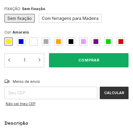
FIXAÇÃO:
Sem fixação
Sem fixação
Com ferragens para Madeira
Cor:
Amarelo
ALTERAR CEP
Entregas para o CEP:
Meios de envio
CALCULAR
Não sei meu CEP
Descrição