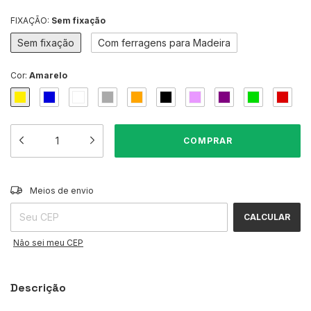
FIXAÇÃO:
Sem fixação
Sem fixação
Com ferragens para Madeira
Cor:
Amarelo
ALTERAR CEP
Entregas para o CEP:
Meios de envio
CALCULAR
Não sei meu CEP
Descrição