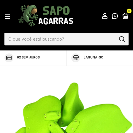
0
6X SEM JUROS
LAGUNA-SC