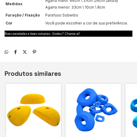
Agarra maior: 66cm \ 31cm \26cm (altura)
Medidas
Agarra menor: 33cm \ 10cm \ 8cm
Furação / Fixação
Parafuso Soberbo
Cor
Você pode escolher a cor de sua preferência.
Boas escaladas e boas compras. Gostou? Chama aí!
Produtos similares