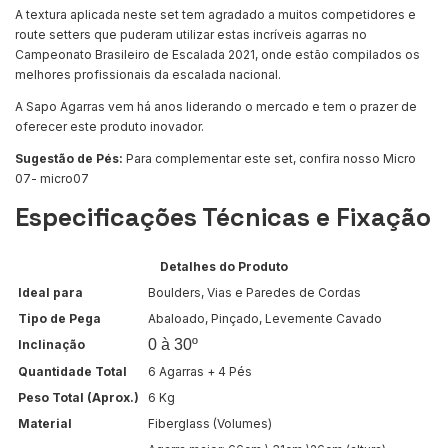
A textura aplicada neste set tem agradado a muitos competidores e
route setters que puderam utilizar estas incríveis agarras no
Campeonato Brasileiro de Escalada 2021, onde estão compilados os
melhores profissionais da escalada nacional.
A Sapo Agarras vem há anos liderando o mercado e tem o prazer de
oferecer este produto inovador.
Sugestão de Pés:
Para complementar este set, confira nosso Micro
07-
micro07
Especificações Técnicas e Fixação
Detalhes do Produto
Ideal para
Boulders, Vias e Paredes de Cordas
Tipo de Pega
Abaloado, Pinçado, Levemente Cavado
0 à 30º
Inclinação
Quantidade Total
6 Agarras + 4 Pés
Peso Total (Aprox.)
6 Kg
Material
Fiberglass (Volumes)