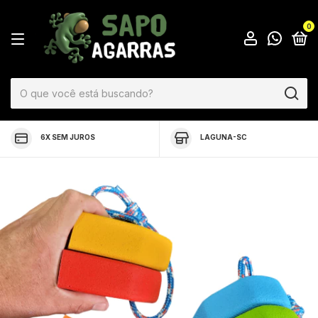
0
6X SEM JUROS
LAGUNA-SC