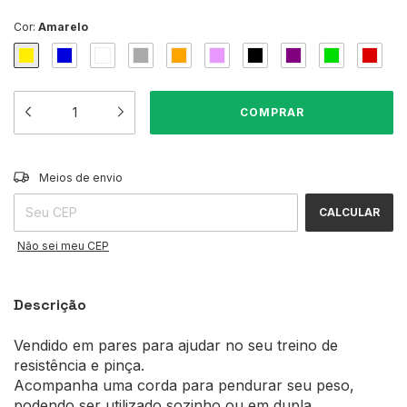
Cor:
Amarelo
ALTERAR CEP
Entregas para o CEP:
Meios de envio
CALCULAR
Não sei meu CEP
Descrição
Vendido em pares para ajudar no seu treino de
resistência e pinça.
Acompanha uma corda para pendurar seu peso,
podendo ser utilizado sozinho ou em dupla.